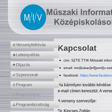
Versenyfelhívás
Kapcsolat
Lebonyolítás
cím: SZTE TTIK Műszaki inform
Díjazás
email: miv[kukac]inf[pont]u-sz
Szponzorok
facebook:
https://www.facebo
Program
Ha bármilyen további kérdése 
e-mail címen keresztül. A vers
Regisztráció
A verseny szervezője:
Programbizottság
Dr. Kincses Zoltán