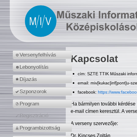
Versenyfelhívás
Kapcsolat
Lebonyolítás
cím: SZTE TTIK Műszaki inform
Díjazás
email: miv[kukac]inf[pont]u-sz
Szponzorok
facebook:
https://www.facebo
Program
Ha bármilyen további kérdése 
e-mail címen keresztül. A vers
Regisztráció
A verseny szervezője:
Programbizottság
Dr. Kincses Zoltán