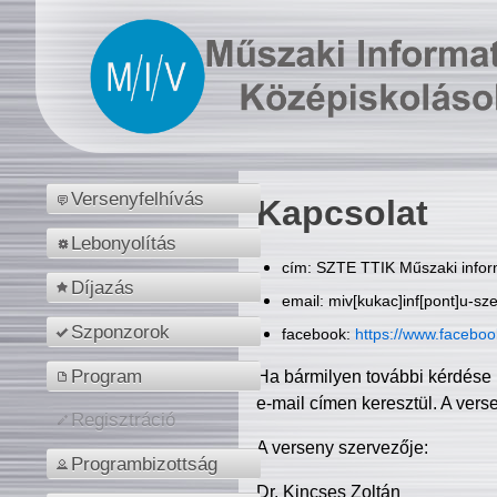
Versenyfelhívás
Kapcsolat
Lebonyolítás
cím: SZTE TTIK Műszaki inform
Díjazás
email: miv[kukac]inf[pont]u-sz
Szponzorok
facebook:
https://www.facebo
Program
Ha bármilyen további kérdése 
e-mail címen keresztül. A vers
Regisztráció
A verseny szervezője:
Programbizottság
Dr. Kincses Zoltán