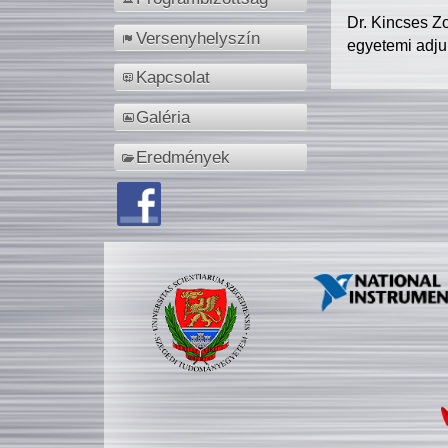
Dr. Kincses Z
Versenyhelyszín
egyetemi adju
Kapcsolat
Galéria
Eredmények