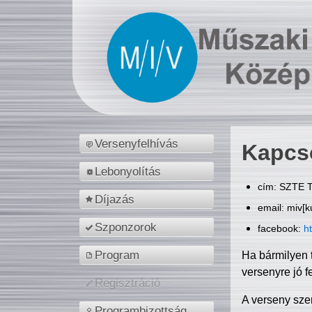
Versenyfelhívás
Kapcs
Lebonyolítás
cím: SZTE T
Díjazás
email: miv[k
Szponzorok
facebook:
h
Program
Ha bármilyen 
versenyre jó f
Regisztráció
A verseny sze
Programbizottság