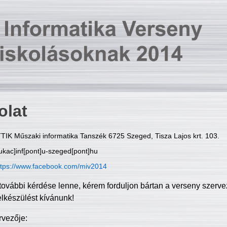
olat
TIK Műszaki informatika Tanszék 6725 Szeged, Tisza Lajos krt. 103.
ukac]inf[pont]u-szeged[pont]hu
ttps://www.facebook.com/miv2014
további kérdése lenne, kérem forduljon bártan a verseny szerve
elkészülést kívánunk!
rvezője: