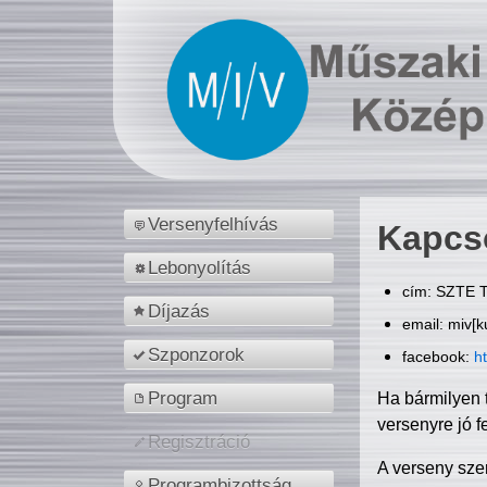
Versenyfelhívás
Kapcs
Lebonyolítás
cím: SZTE T
Díjazás
email: miv[k
Szponzorok
facebook:
h
Program
Ha bármilyen 
versenyre jó f
Regisztráció
A verseny sze
Programbizottság