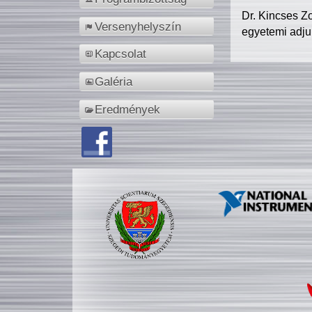
Dr. Kincses Z
Versenyhelyszín
egyetemi adju
Kapcsolat
Galéria
Eredmények