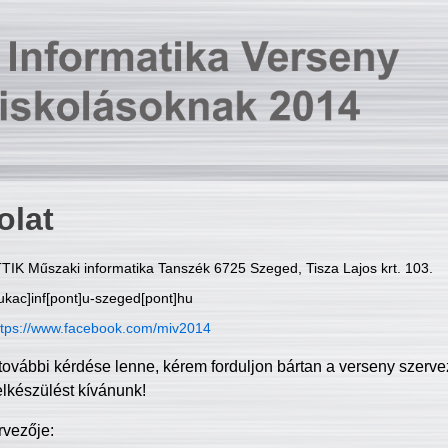
olat
TIK Műszaki informatika Tanszék 6725 Szeged, Tisza Lajos krt. 103.
ukac]inf[pont]u-szeged[pont]hu
ttps://www.facebook.com/miv2014
további kérdése lenne, kérem forduljon bártan a verseny szerve
elkészülést kívánunk!
rvezője: