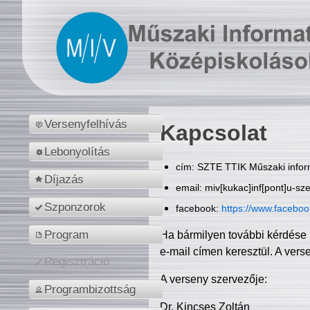
Versenyfelhívás
Kapcsolat
Lebonyolítás
cím: SZTE TTIK Műszaki inform
Díjazás
email: miv[kukac]inf[pont]u-sz
Szponzorok
facebook:
https://www.facebo
Program
Ha bármilyen további kérdése 
e-mail címen keresztül. A vers
Regisztráció
A verseny szervezője:
Programbizottság
Dr. Kincses Zoltán