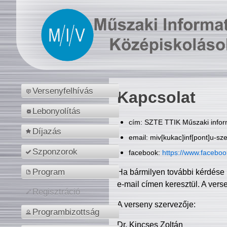
Versenyfelhívás
Kapcsolat
Lebonyolítás
cím: SZTE TTIK Műszaki inform
Díjazás
email: miv[kukac]inf[pont]u-sz
Szponzorok
facebook:
https://www.facebo
Program
Ha bármilyen további kérdése 
e-mail címen keresztül. A vers
Regisztráció
A verseny szervezője:
Programbizottság
Dr. Kincses Zoltán