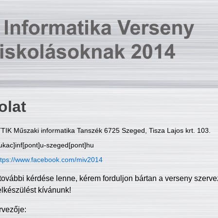
olat
TIK Műszaki informatika Tanszék 6725 Szeged, Tisza Lajos krt. 103.
ukac]inf[pont]u-szeged[pont]hu
ttps://www.facebook.com/miv2014
további kérdése lenne, kérem forduljon bártan a verseny szerve
elkészülést kívánunk!
rvezője: