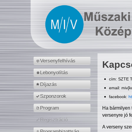
Versenyfelhívás
Kapcs
Lebonyolítás
cím: SZTE T
Díjazás
email: miv[k
Szponzorok
facebook:
h
Program
Ha bármilyen 
versenyre jó f
Regisztráció
A verseny sze
Programbizottság