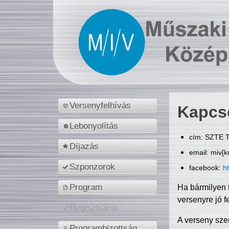
Versenyfelhívás
Kapcs
Lebonyolítás
cím: SZTE T
Díjazás
email: miv[k
Szponzorok
facebook:
h
Program
Ha bármilyen 
versenyre jó f
Regisztráció
A verseny sze
Programbizottság