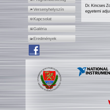
Dr. Kincses Z
Versenyhelyszín
egyetemi adju
Kapcsolat
Galéria
Eredmények