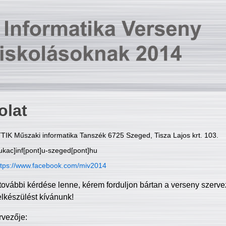
olat
TIK Műszaki informatika Tanszék 6725 Szeged, Tisza Lajos krt. 103.
ukac]inf[pont]u-szeged[pont]hu
ttps://www.facebook.com/miv2014
további kérdése lenne, kérem forduljon bártan a verseny szerve
elkészülést kívánunk!
rvezője: