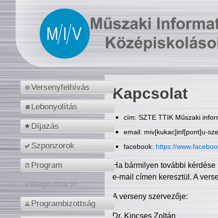
Versenyfelhívás
Kapcsolat
Lebonyolítás
cím: SZTE TTIK Műszaki inform
Díjazás
email: miv[kukac]inf[pont]u-sz
Szponzorok
facebook:
https://www.facebo
Program
Ha bármilyen további kérdése 
e-mail címen keresztül. A vers
Regisztráció
A verseny szervezője:
Programbizottság
Dr. Kincses Zoltán