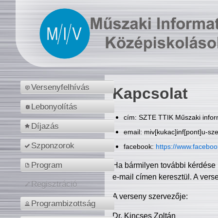
Versenyfelhívás
Kapcsolat
Lebonyolítás
cím: SZTE TTIK Műszaki inform
Díjazás
email: miv[kukac]inf[pont]u-sz
Szponzorok
facebook:
https://www.facebo
Program
Ha bármilyen további kérdése 
e-mail címen keresztül. A vers
Regisztráció
A verseny szervezője:
Programbizottság
Dr. Kincses Zoltán