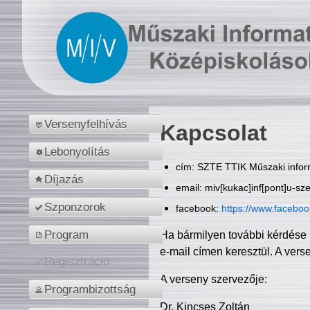
Versenyfelhívás
Kapcsolat
Lebonyolítás
cím: SZTE TTIK Műszaki inform
Díjazás
email: miv[kukac]inf[pont]u-sz
Szponzorok
facebook:
https://www.facebo
Program
Ha bármilyen további kérdése 
e-mail címen keresztül. A vers
Regisztráció
A verseny szervezője:
Programbizottság
Dr. Kincses Zoltán