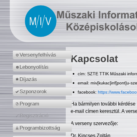
Versenyfelhívás
Kapcsolat
Lebonyolítás
cím: SZTE TTIK Műszaki inform
Díjazás
email: miv[kukac]inf[pont]u-sz
Szponzorok
facebook:
https://www.facebo
Program
Ha bármilyen további kérdése 
e-mail címen keresztül. A vers
Regisztráció
A verseny szervezője:
Programbizottság
Dr. Kincses Zoltán