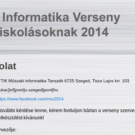
olat
TIK Műszaki informatika Tanszék 6725 Szeged, Tisza Lajos krt. 103.
ukac]inf[pont]u-szeged[pont]hu
ttps://www.facebook.com/miv2014
további kérdése lenne, kérem forduljon bártan a verseny szerve
elkészülést kívánunk!
rvezője: