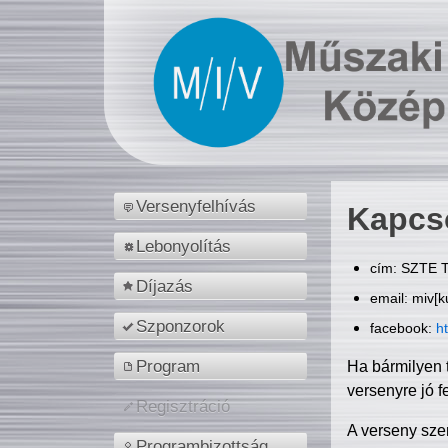
Versenyfelhívás
Kapcs
Lebonyolítás
cím: SZTE T
Díjazás
email: miv[k
Szponzorok
facebook:
h
Program
Ha bármilyen 
versenyre jó f
Regisztráció
A verseny sze
Programbizottság