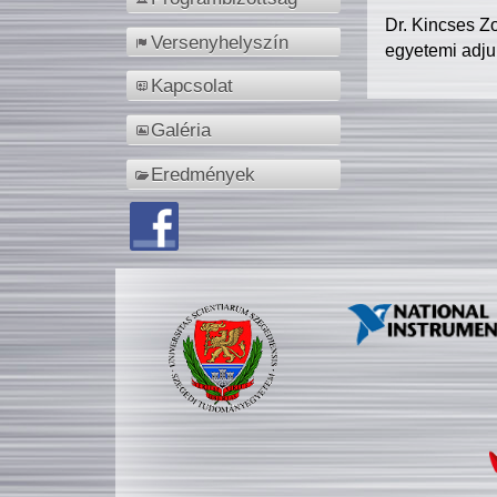
Dr. Kincses Z
Versenyhelyszín
egyetemi adju
Kapcsolat
Galéria
Eredmények