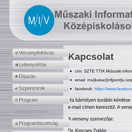
Versenyfelhívás
Kapcsolat
Lebonyolítás
cím: SZTE TTIK Műszaki inform
Díjazás
email: miv[kukac]inf[pont]u-sz
Szponzorok
facebook:
https://www.facebo
Program
Ha bármilyen további kérdése 
e-mail címen keresztül. A vers
Regisztráció
A verseny szervezője:
Programbizottság
Dr. Kincses Zoltán