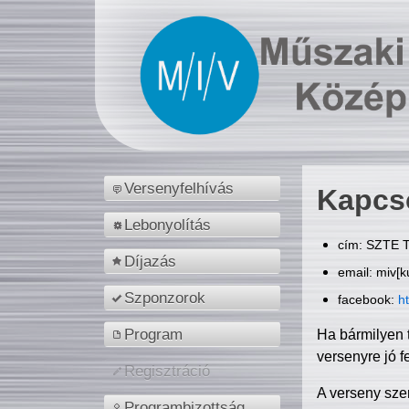
Versenyfelhívás
Kapcs
Lebonyolítás
cím: SZTE T
Díjazás
email: miv[k
Szponzorok
facebook:
h
Program
Ha bármilyen 
versenyre jó f
Regisztráció
A verseny sze
Programbizottság