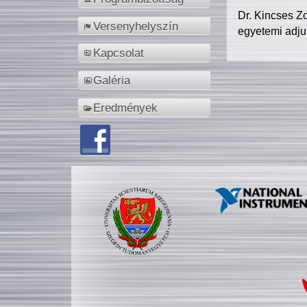
Dr. Kincses Z
Versenyhelyszín
egyetemi adju
Kapcsolat
Galéria
Eredmények