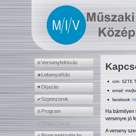
Versenyfelhívás
Kapcs
Lebonyolítás
cím: SZTE T
Díjazás
email: miv[k
Szponzorok
facebook:
h
Program
Ha bármilyen 
versenyre jó f
Regisztráció
A verseny sze
Programbizottság