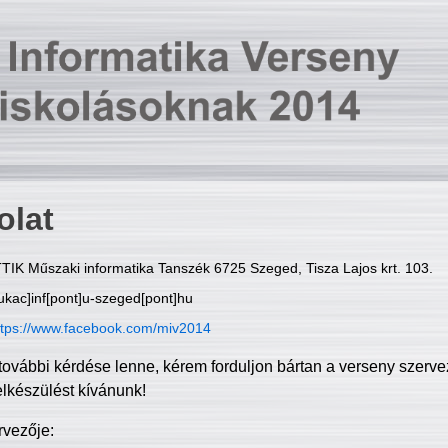
olat
TIK Műszaki informatika Tanszék 6725 Szeged, Tisza Lajos krt. 103.
ukac]inf[pont]u-szeged[pont]hu
ttps://www.facebook.com/miv2014
további kérdése lenne, kérem forduljon bártan a verseny szerve
elkészülést kívánunk!
rvezője: