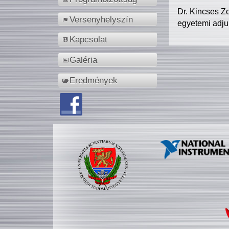
Dr. Kincses Z
Versenyhelyszín
egyetemi adju
Kapcsolat
Galéria
Eredmények