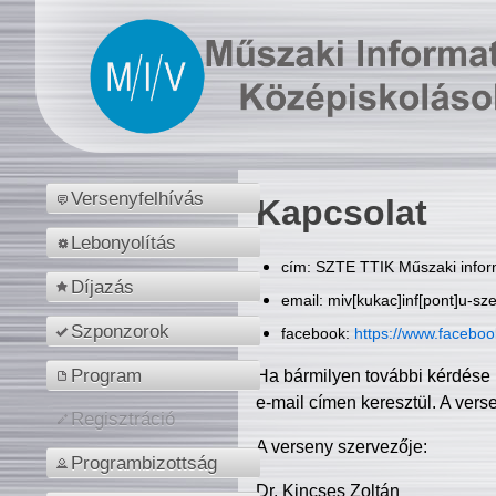
Versenyfelhívás
Kapcsolat
Lebonyolítás
cím: SZTE TTIK Műszaki inform
Díjazás
email: miv[kukac]inf[pont]u-sz
Szponzorok
facebook:
https://www.facebo
Program
Ha bármilyen további kérdése 
e-mail címen keresztül. A vers
Regisztráció
A verseny szervezője:
Programbizottság
Dr. Kincses Zoltán