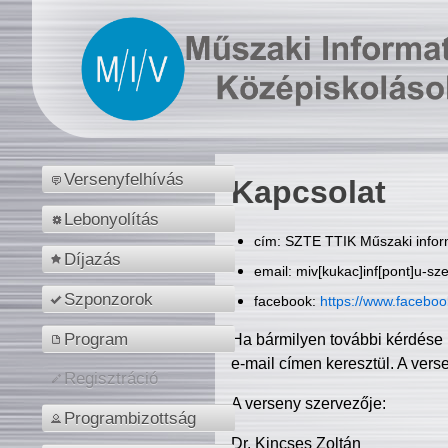
Versenyfelhívás
Kapcsolat
Lebonyolítás
cím: SZTE TTIK Műszaki inform
Díjazás
email: miv[kukac]inf[pont]u-sz
Szponzorok
facebook:
https://www.facebo
Program
Ha bármilyen további kérdése 
e-mail címen keresztül. A vers
Regisztráció
A verseny szervezője:
Programbizottság
Dr. Kincses Zoltán