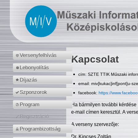
Versenyfelhívás
Kapcsolat
Lebonyolítás
cím: SZTE TTIK Műszaki inform
Díjazás
email: miv[kukac]inf[pont]u-sz
Szponzorok
facebook:
https://www.facebo
Program
Ha bármilyen további kérdése 
e-mail címen keresztül. A vers
Regisztráció
A verseny szervezője:
Programbizottság
Dr. Kincses Zoltán