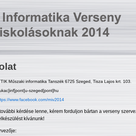
olat
TIK Műszaki informatika Tanszék 6725 Szeged, Tisza Lajos krt. 103.
ukac]inf[pont]u-szeged[pont]hu
ttps://www.facebook.com/miv2014
további kérdése lenne, kérem forduljon bártan a verseny szerve
elkészülést kívánunk!
rvezője: