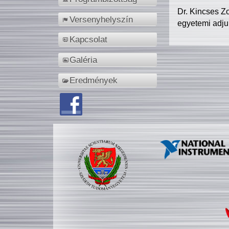
Dr. Kincses Z
Versenyhelyszín
egyetemi adju
Kapcsolat
Galéria
Eredmények