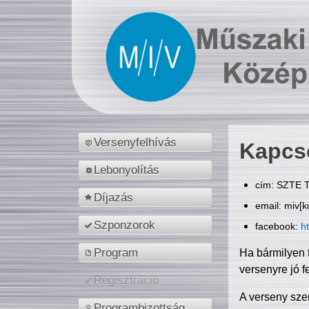
Versenyfelhívás
Kapcs
Lebonyolítás
cím: SZTE T
Díjazás
email: miv[k
Szponzorok
facebook:
h
Program
Ha bármilyen 
versenyre jó f
Regisztráció
A verseny sze
Programbizottság