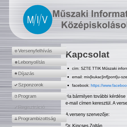
Versenyfelhívás
Kapcsolat
Lebonyolítás
cím: SZTE TTIK Műszaki inform
Díjazás
email: miv[kukac]inf[pont]u-sz
Szponzorok
facebook:
https://www.facebo
Program
Ha bármilyen további kérdése 
e-mail címen keresztül. A vers
Regisztráció
A verseny szervezője:
Programbizottság
Dr. Kincses Zoltán