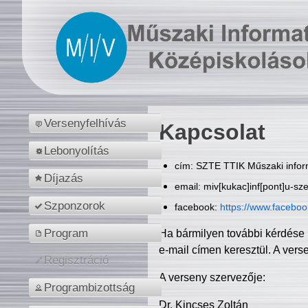
Versenyfelhívás
Kapcsolat
Lebonyolítás
cím: SZTE TTIK Műszaki inform
Díjazás
email: miv[kukac]inf[pont]u-sz
Szponzorok
facebook:
https://www.facebo
Program
Ha bármilyen további kérdése 
e-mail címen keresztül. A vers
Regisztráció
A verseny szervezője:
Programbizottság
Dr. Kincses Zoltán