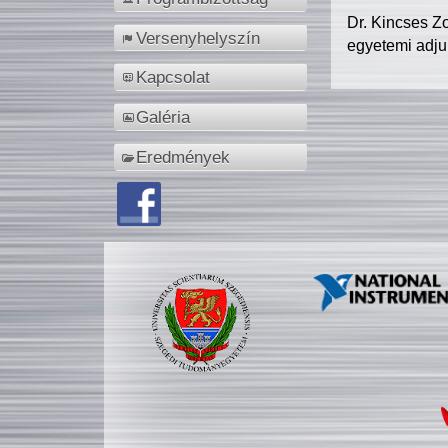
Dr. Kincses Z
Versenyhelyszín
egyetemi adju
Kapcsolat
Galéria
Eredmények