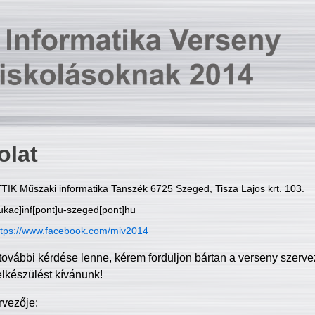
olat
TIK Műszaki informatika Tanszék 6725 Szeged, Tisza Lajos krt. 103.
ukac]inf[pont]u-szeged[pont]hu
ttps://www.facebook.com/miv2014
további kérdése lenne, kérem forduljon bártan a verseny szerve
elkészülést kívánunk!
rvezője: