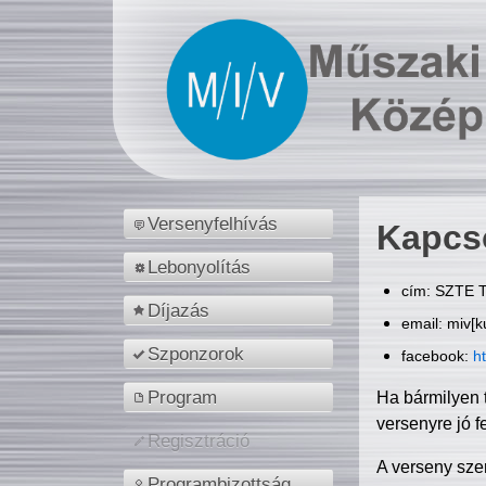
Versenyfelhívás
Kapcs
Lebonyolítás
cím: SZTE T
Díjazás
email: miv[k
Szponzorok
facebook:
h
Program
Ha bármilyen 
versenyre jó f
Regisztráció
A verseny sze
Programbizottság