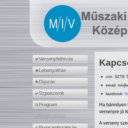
Versenyfelhívás
Kapcs
Lebonyolítás
cím: SZTE T
Díjazás
email: miv[k
Szponzorok
facebook:
h
Program
Ha bármilyen 
versenyre jó f
Regisztráció
A verseny sze
Programbizottság