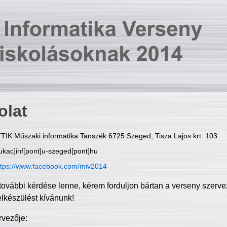
olat
TIK Műszaki informatika Tanszék 6725 Szeged, Tisza Lajos krt. 103.
ukac]inf[pont]u-szeged[pont]hu
ttps://www.facebook.com/miv2014
további kérdése lenne, kérem forduljon bártan a verseny szerve
elkészülést kívánunk!
rvezője: