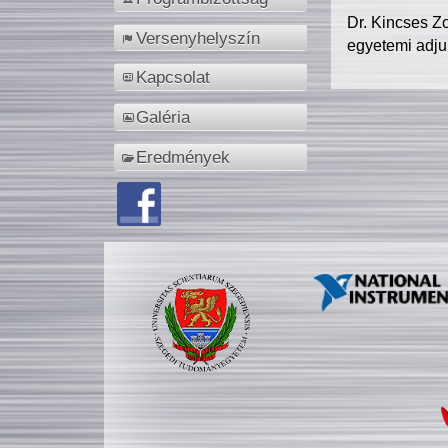
Dr. Kincses Z
Versenyhelyszín
egyetemi adju
Kapcsolat
Galéria
Eredmények