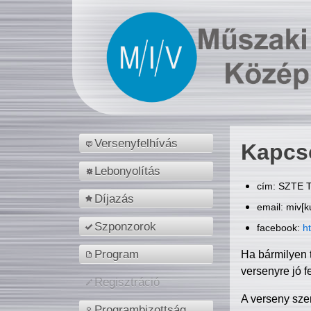
Versenyfelhívás
Kapcs
Lebonyolítás
cím: SZTE T
Díjazás
email: miv[k
Szponzorok
facebook:
h
Program
Ha bármilyen 
versenyre jó f
Regisztráció
A verseny sze
Programbizottság