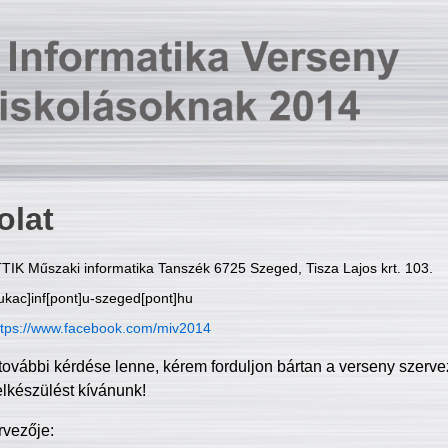
olat
TIK Műszaki informatika Tanszék 6725 Szeged, Tisza Lajos krt. 103.
ukac]inf[pont]u-szeged[pont]hu
ttps://www.facebook.com/miv2014
további kérdése lenne, kérem forduljon bártan a verseny szerve
elkészülést kívánunk!
rvezője: