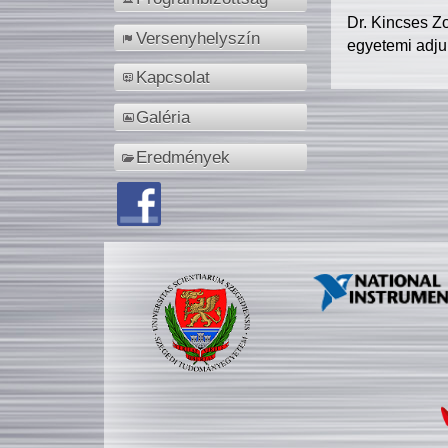
Dr. Kincses Z
Versenyhelyszín
egyetemi adju
Kapcsolat
Galéria
Eredmények