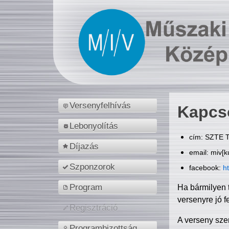
Versenyfelhívás
Kapcs
Lebonyolítás
cím: SZTE T
Díjazás
email: miv[k
Szponzorok
facebook:
h
Program
Ha bármilyen 
versenyre jó f
Regisztráció
A verseny sze
Programbizottság