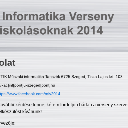
olat
TIK Műszaki informatika Tanszék 6725 Szeged, Tisza Lajos krt. 103.
ukac]inf[pont]u-szeged[pont]hu
ttps://www.facebook.com/miv2014
további kérdése lenne, kérem forduljon bártan a verseny szerve
elkészülést kívánunk!
rvezője: