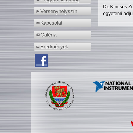
Dr. Kincses Z
Versenyhelyszín
egyetemi adju
Kapcsolat
Galéria
Eredmények