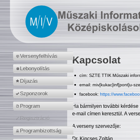
Versenyfelhívás
Kapcsolat
Lebonyolítás
cím: SZTE TTIK Műszaki inform
Díjazás
email: miv[kukac]inf[pont]u-sz
Szponzorok
facebook:
https://www.facebo
Program
Ha bármilyen további kérdése 
e-mail címen keresztül. A vers
Regisztráció
A verseny szervezője:
Programbizottság
Dr. Kincses Zoltán