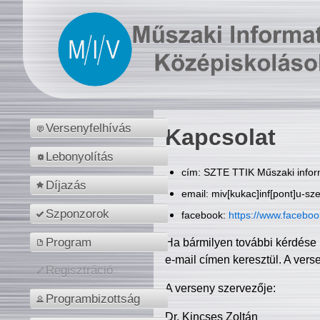
Versenyfelhívás
Kapcsolat
Lebonyolítás
cím: SZTE TTIK Műszaki inform
Díjazás
email: miv[kukac]inf[pont]u-sz
Szponzorok
facebook:
https://www.facebo
Program
Ha bármilyen további kérdése 
e-mail címen keresztül. A vers
Regisztráció
A verseny szervezője:
Programbizottság
Dr. Kincses Zoltán