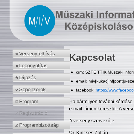
Versenyfelhívás
Kapcsolat
Lebonyolítás
cím: SZTE TTIK Műszaki inform
Díjazás
email: miv[kukac]inf[pont]u-sz
Szponzorok
facebook:
https://www.facebo
Program
Ha bármilyen további kérdése 
e-mail címen keresztül. A vers
Regisztráció
A verseny szervezője:
Programbizottság
Dr. Kincses Zoltán