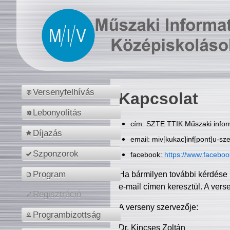
Versenyfelhívás
Kapcsolat
Lebonyolítás
cím: SZTE TTIK Műszaki inform
Díjazás
email: miv[kukac]inf[pont]u-sz
Szponzorok
facebook:
https://www.facebo
Program
Ha bármilyen további kérdése 
e-mail címen keresztül. A vers
Regisztráció
A verseny szervezője:
Programbizottság
Dr. Kincses Zoltán