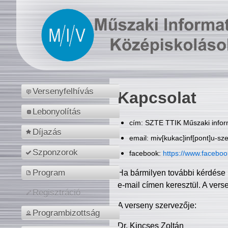
Versenyfelhívás
Kapcsolat
Lebonyolítás
cím: SZTE TTIK Műszaki inform
Díjazás
email: miv[kukac]inf[pont]u-sz
Szponzorok
facebook:
https://www.facebo
Program
Ha bármilyen további kérdése 
e-mail címen keresztül. A vers
Regisztráció
A verseny szervezője:
Programbizottság
Dr. Kincses Zoltán