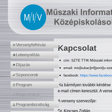
Versenyfelhívás
Kapcsolat
Lebonyolítás
cím: SZTE TTIK Műszaki inform
Díjazás
email: miv[kukac]inf[pont]u-sz
Szponzorok
facebook:
https://www.facebo
Program
Ha bármilyen további kérdése 
e-mail címen keresztül. A vers
Regisztráció
A verseny szervezője:
Programbizottság
Dr. Kincses Zoltán