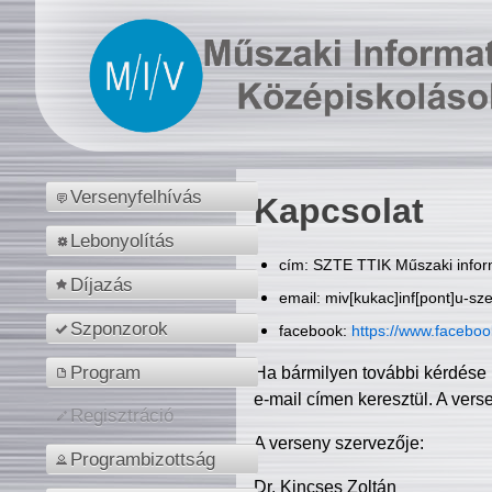
Versenyfelhívás
Kapcsolat
Lebonyolítás
cím: SZTE TTIK Műszaki inform
Díjazás
email: miv[kukac]inf[pont]u-sz
Szponzorok
facebook:
https://www.facebo
Program
Ha bármilyen további kérdése 
e-mail címen keresztül. A vers
Regisztráció
A verseny szervezője:
Programbizottság
Dr. Kincses Zoltán