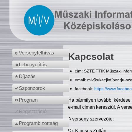
Versenyfelhívás
Kapcsolat
Lebonyolítás
cím: SZTE TTIK Műszaki inform
Díjazás
email: miv[kukac]inf[pont]u-sz
Szponzorok
facebook:
https://www.facebo
Program
Ha bármilyen további kérdése 
e-mail címen keresztül. A vers
Regisztráció
A verseny szervezője:
Programbizottság
Dr. Kincses Zoltán