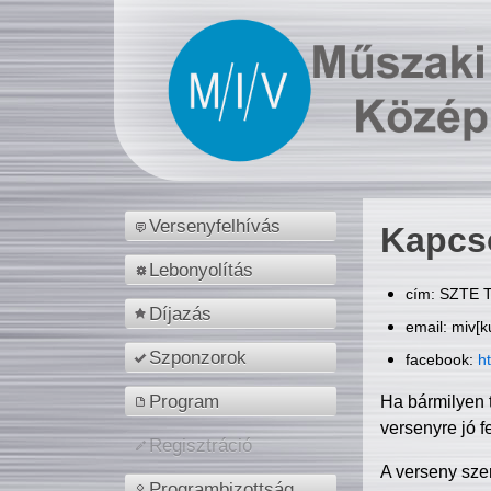
Versenyfelhívás
Kapcs
Lebonyolítás
cím: SZTE T
Díjazás
email: miv[k
Szponzorok
facebook:
h
Program
Ha bármilyen 
versenyre jó f
Regisztráció
A verseny sze
Programbizottság