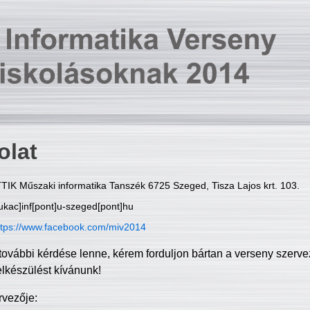
olat
TIK Műszaki informatika Tanszék 6725 Szeged, Tisza Lajos krt. 103.
ukac]inf[pont]u-szeged[pont]hu
ttps://www.facebook.com/miv2014
további kérdése lenne, kérem forduljon bártan a verseny szerve
elkészülést kívánunk!
rvezője: