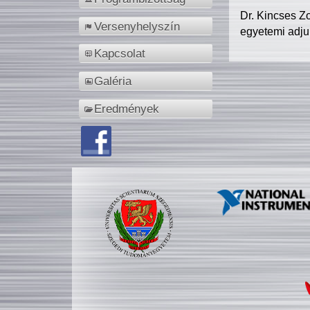
Dr. Kincses Z
Versenyhelyszín
egyetemi adju
Kapcsolat
Galéria
Eredmények