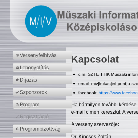
Versenyfelhívás
Kapcsolat
Lebonyolítás
cím: SZTE TTIK Műszaki inform
Díjazás
email: miv[kukac]inf[pont]u-sz
Szponzorok
facebook:
https://www.facebo
Program
Ha bármilyen további kérdése 
e-mail címen keresztül. A vers
Regisztráció
A verseny szervezője:
Programbizottság
Dr. Kincses Zoltán