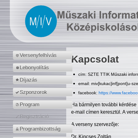
Versenyfelhívás
Kapcsolat
Lebonyolítás
cím: SZTE TTIK Műszaki inform
Díjazás
email: miv[kukac]inf[pont]u-sz
Szponzorok
facebook:
https://www.facebo
Program
Ha bármilyen további kérdése 
e-mail címen keresztül. A vers
Regisztráció
A verseny szervezője:
Programbizottság
Dr. Kincses Zoltán