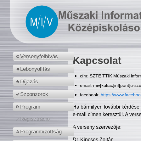
Versenyfelhívás
Kapcsolat
Lebonyolítás
cím: SZTE TTIK Műszaki inform
Díjazás
email: miv[kukac]inf[pont]u-sz
Szponzorok
facebook:
https://www.facebo
Program
Ha bármilyen további kérdése 
e-mail címen keresztül. A vers
Regisztráció
A verseny szervezője:
Programbizottság
Dr. Kincses Zoltán