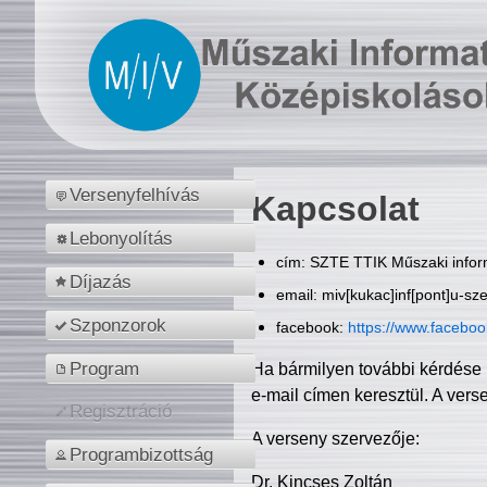
Versenyfelhívás
Kapcsolat
Lebonyolítás
cím: SZTE TTIK Műszaki inform
Díjazás
email: miv[kukac]inf[pont]u-sz
Szponzorok
facebook:
https://www.facebo
Program
Ha bármilyen további kérdése 
e-mail címen keresztül. A vers
Regisztráció
A verseny szervezője:
Programbizottság
Dr. Kincses Zoltán