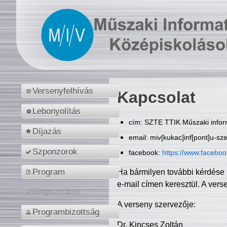
Versenyfelhívás
Kapcsolat
Lebonyolítás
cím: SZTE TTIK Műszaki inform
Díjazás
email: miv[kukac]inf[pont]u-sz
Szponzorok
facebook:
https://www.facebo
Program
Ha bármilyen további kérdése 
e-mail címen keresztül. A vers
Regisztráció
A verseny szervezője:
Programbizottság
Dr. Kincses Zoltán