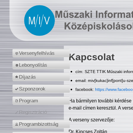
Versenyfelhívás
Kapcsolat
Lebonyolítás
cím: SZTE TTIK Műszaki inform
Díjazás
email: miv[kukac]inf[pont]u-sz
Szponzorok
facebook:
https://www.facebo
Program
Ha bármilyen további kérdése 
e-mail címen keresztül. A vers
Regisztráció
A verseny szervezője:
Programbizottság
Dr. Kincses Zoltán