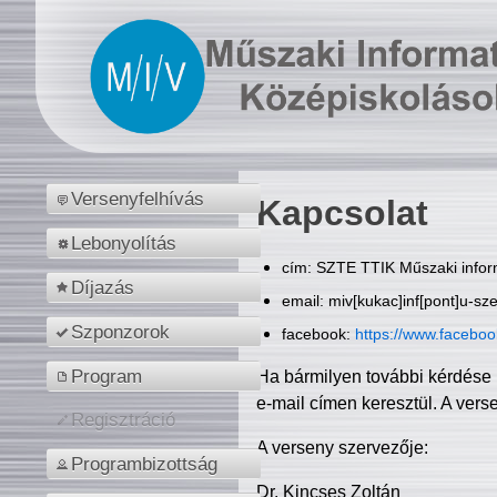
Versenyfelhívás
Kapcsolat
Lebonyolítás
cím: SZTE TTIK Műszaki inform
Díjazás
email: miv[kukac]inf[pont]u-sz
Szponzorok
facebook:
https://www.facebo
Program
Ha bármilyen további kérdése 
e-mail címen keresztül. A vers
Regisztráció
A verseny szervezője:
Programbizottság
Dr. Kincses Zoltán