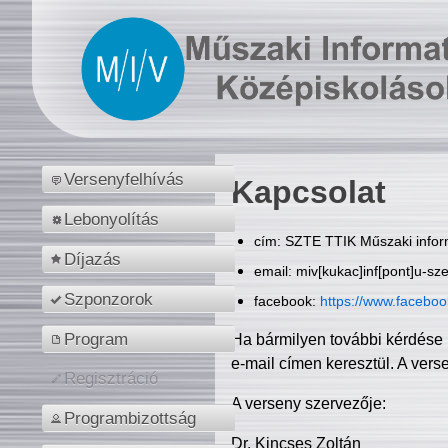
Versenyfelhívás
Kapcsolat
Lebonyolítás
cím: SZTE TTIK Műszaki inform
Díjazás
email: miv[kukac]inf[pont]u-sz
Szponzorok
facebook:
https://www.facebo
Program
Ha bármilyen további kérdése 
e-mail címen keresztül. A vers
Regisztráció
A verseny szervezője:
Programbizottság
Dr. Kincses Zoltán