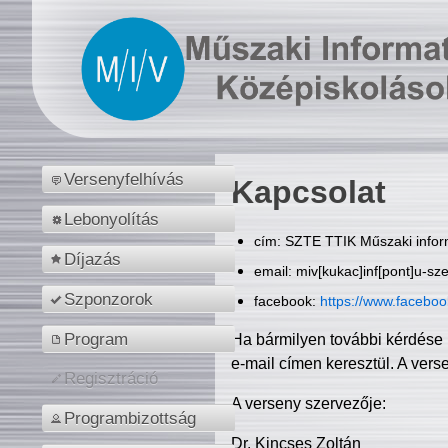
Versenyfelhívás
Kapcsolat
Lebonyolítás
cím: SZTE TTIK Műszaki inform
Díjazás
email: miv[kukac]inf[pont]u-sz
Szponzorok
facebook:
https://www.facebo
Program
Ha bármilyen további kérdése 
e-mail címen keresztül. A vers
Regisztráció
A verseny szervezője:
Programbizottság
Dr. Kincses Zoltán