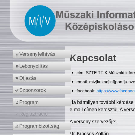
Versenyfelhívás
Kapcsolat
Lebonyolítás
cím: SZTE TTIK Műszaki inform
Díjazás
email: miv[kukac]inf[pont]u-sz
Szponzorok
facebook:
https://www.facebo
Program
Ha bármilyen további kérdése 
e-mail címen keresztül. A vers
Regisztráció
A verseny szervezője:
Programbizottság
Dr. Kincses Zoltán