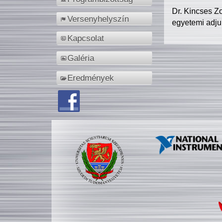
Dr. Kincses Z
Versenyhelyszín
egyetemi adju
Kapcsolat
Galéria
Eredmények