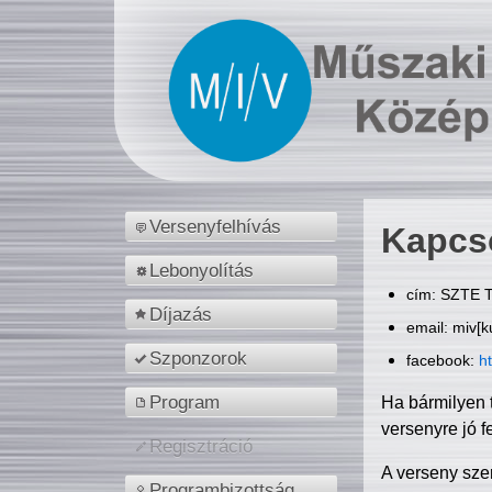
Versenyfelhívás
Kapcs
Lebonyolítás
cím: SZTE T
Díjazás
email: miv[k
Szponzorok
facebook:
h
Program
Ha bármilyen 
versenyre jó f
Regisztráció
A verseny sze
Programbizottság