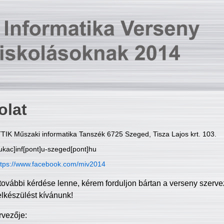
olat
TIK Műszaki informatika Tanszék 6725 Szeged, Tisza Lajos krt. 103.
ukac]inf[pont]u-szeged[pont]hu
ttps://www.facebook.com/miv2014
további kérdése lenne, kérem forduljon bártan a verseny szerve
elkészülést kívánunk!
rvezője: