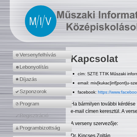
Versenyfelhívás
Kapcsolat
Lebonyolítás
cím: SZTE TTIK Műszaki inform
Díjazás
email: miv[kukac]inf[pont]u-sz
Szponzorok
facebook:
https://www.facebo
Program
Ha bármilyen további kérdése 
e-mail címen keresztül. A vers
Regisztráció
A verseny szervezője:
Programbizottság
Dr. Kincses Zoltán