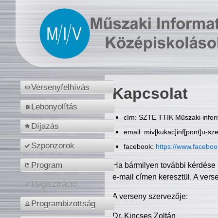
Versenyfelhívás
Kapcsolat
Lebonyolítás
cím: SZTE TTIK Műszaki inform
Díjazás
email: miv[kukac]inf[pont]u-sz
Szponzorok
facebook:
https://www.facebo
Program
Ha bármilyen további kérdése 
e-mail címen keresztül. A vers
Regisztráció
A verseny szervezője:
Programbizottság
Dr. Kincses Zoltán