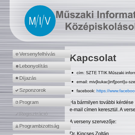
Versenyfelhívás
Kapcsolat
Lebonyolítás
cím: SZTE TTIK Műszaki inform
Díjazás
email: miv[kukac]inf[pont]u-sz
Szponzorok
facebook:
https://www.facebo
Program
Ha bármilyen további kérdése 
e-mail címen keresztül. A vers
Regisztráció
A verseny szervezője:
Programbizottság
Dr. Kincses Zoltán